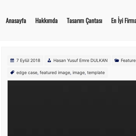
Anasayfa
Hakkımda
Tasarım Çantası
En İyi Firm
7 Eylül 2018
Hasan Yusuf Emre DULKAN
Feature
edge case
,
featured image
,
image
,
template