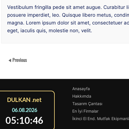
Vestibulum fringilla pede sit amet augue. Curabitur l
posuere imperdiet, leo. Quisque libero metus, cond
magna. Lorem ipsum dolor sit amet, consectetuer adipi
eget, iaculis quis, molestie non, velit.
Previous
Anasayfa
Hakkımda
DULKAN .net
Tasarım Çantası
06.08.2026
En İyi Firmalar
05:10:46
İkinci El End. Mutfak Ekipmanl