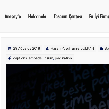
Anasayfa
Hakkımda
Tasarım Çantası
En İyi Firm
29 Ağustos 2018
Hasan Yusuf Emre DULKAN
Bo
captions
,
embeds
,
ipsum
,
pagination