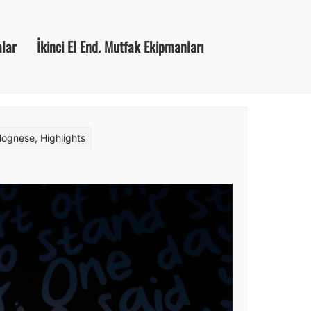
alar
İkinci El End. Mutfak Ekipmanları
lognese
,
Highlights