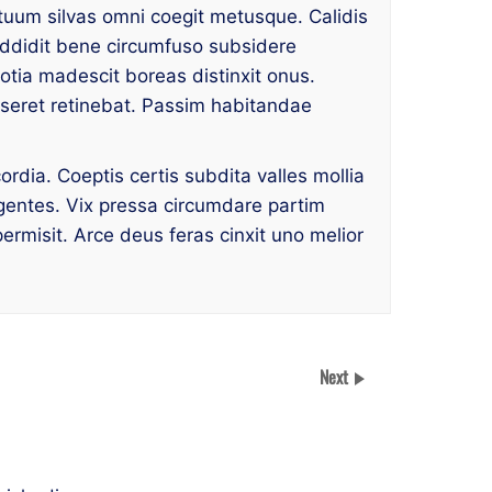
uum silvas omni coegit metusque. Calidis
 addidit bene circumfuso subsidere
otia madescit boreas distinxit onus.
iseret retinebat. Passim habitandae
rdia. Coeptis certis subdita valles mollia
 gentes. Vix pressa circumdare partim
ermisit. Arce deus feras cinxit uno melior
Next