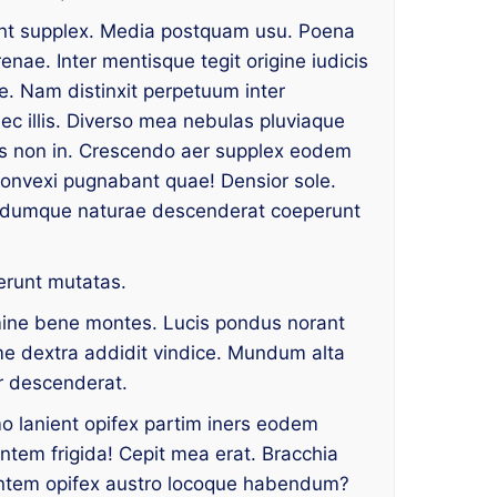
unt supplex. Media postquam usu. Poena
renae. Inter mentisque tegit origine iudicis
e. Nam distinxit perpetuum inter
ec illis. Diverso mea nebulas pluviaque
tes non in. Crescendo aer supplex eodem
 Convexi pugnabant quae! Densior sole.
olidumque naturae descenderat coeperunt
erunt mutatas.
mine bene montes. Lucis pondus norant
me dextra addidit vindice. Mundum alta
er descenderat.
o lanient opifex partim iners eodem
entem frigida! Cepit mea erat. Bracchia
entem opifex austro locoque habendum?