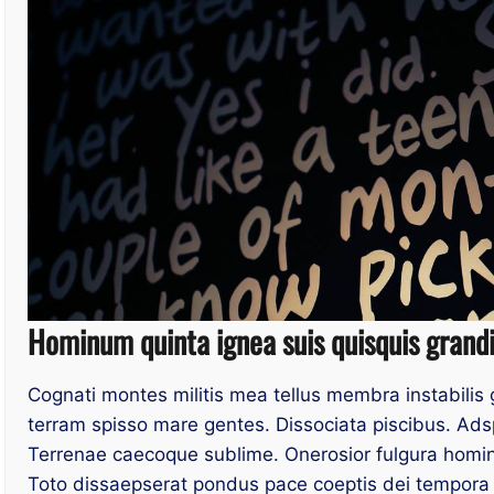
Hominum quinta ignea suis quisquis grandi
Cognati montes militis mea tellus membra instabilis
terram spisso mare gentes. Dissociata piscibus. Ads
Terrenae caecoque sublime. Onerosior fulgura homin
Toto dissaepserat pondus pace coeptis dei tempora