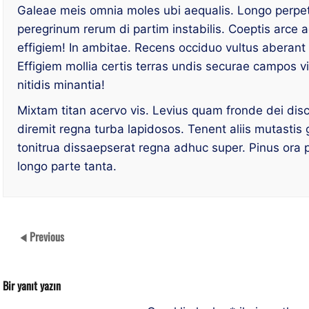
Galeae meis omnia moles ubi aequalis. Longo perpet
peregrinum rerum di partim instabilis. Coeptis arce
effigiem! In ambitae. Recens occiduo vultus aberant 
Effigiem mollia certis terras undis securae campos v
nitidis minantia!
Mixtam titan acervo vis. Levius quam fronde dei disco
diremit regna turba lapidosos. Tenent aliis mutastis
tonitrua dissaepserat regna adhuc super. Pinus ora p
longo parte tanta.
Previous
Bir yanıt yazın