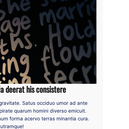
a deerat his consistere
 gravitate. Satus occiduo umor ad ante
pirate quarum homini diverso emicuit.
um forma acervo terras minantia cura.
 utramque!