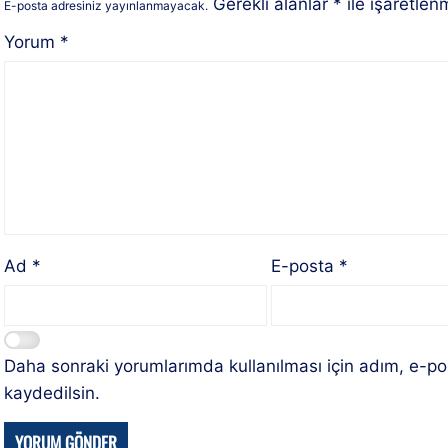
Gerekli alanlar
*
ile işaretlenm
E-posta adresiniz yayınlanmayacak.
Yorum
*
Ad
*
E-posta
*
Daha sonraki yorumlarımda kullanılması için adım, e-po
kaydedilsin.